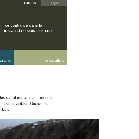
français
english
om de confiance dans la
rt au Canada depuis plus que
urces
nouvelles
 des sculptures au standard des
ons sont invisibles. Quelques
t bois.