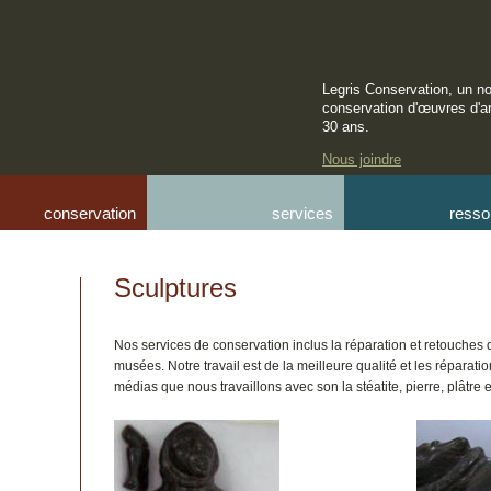
Legris Conservation, un n
conservation d'œuvres d'a
30 ans.
Nous joindre
conservation
services
resso
Sculptures
Nos services de conservation inclus la réparation et retouches
musées. Notre travail est de la meilleure qualité et les réparati
médias que nous travaillons avec son la stéatite, pierre, plâtre e